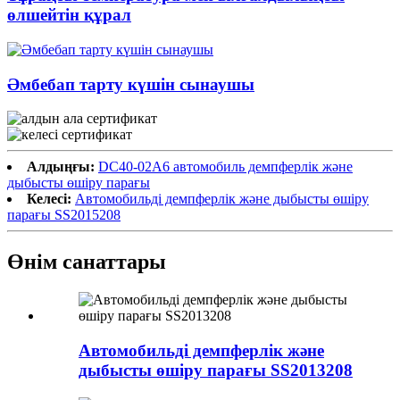
өлшейтін құрал
Әмбебап тарту күшін сынаушы
Алдыңғы:
DC40-02A6 автомобиль демпферлік және
дыбысты өшіру парағы
Келесі:
Автомобильді демпферлік және дыбысты өшіру
парағы SS2015208
Өнім санаттары
Автомобильді демпферлік және
дыбысты өшіру парағы SS2013208