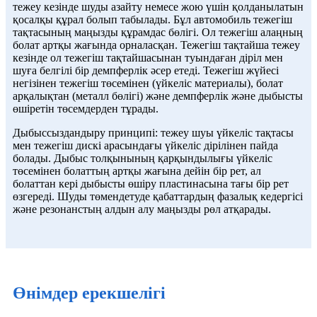
тежеу ​​кезінде шуды азайту немесе жою үшін қолданылатын
қосалқы құрал болып табылады. Бұл автомобиль тежегіш
тақтасының маңызды құрамдас бөлігі. Ол тежегіш алаңның
болат артқы жағында орналасқан. Тежегіш тақтайша тежеу ​​
кезінде ол тежегіш тақтайшасынан туындаған діріл мен
шуға белгілі бір демпферлік әсер етеді. Тежегіш жүйесі
негізінен тежегіш төсемінен (үйкеліс материалы), болат
арқалықтан (металл бөлігі) және демпферлік және дыбысты
өшіретін төсемдерден тұрады.
Дыбыссыздандыру принципі: тежеу ​​шуы үйкеліс тақтасы
мен тежегіш дискі арасындағы үйкеліс дірілінен пайда
болады. Дыбыс толқынының қарқындылығы үйкеліс
төсемінен болаттың артқы жағына дейін бір рет, ал
болаттан кері дыбысты өшіру пластинасына тағы бір рет
өзгереді. Шуды төмендетуде қабаттардың фазалық кедергісі
және резонанстың алдын алу маңызды рөл атқарады.
Өнімдер ерекшелігі