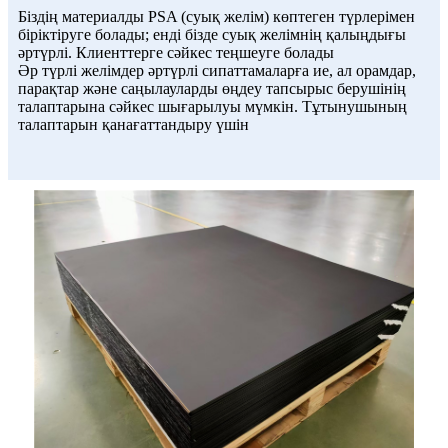
Біздің материалды PSA (суық желім) көптеген түрлерімен
біріктіруге болады; енді бізде суық желімнің қалыңдығы
әртүрлі. Клиенттерге сәйкес теңшеуге болады
Әр түрлі желімдер әртүрлі сипаттамаларға ие, ал орамдар,
парақтар және саңылауларды өңдеу тапсырыс берушінің
талаптарына сәйкес шығарылуы мүмкін. Тұтынушының
талаптарын қанағаттандыру үшін