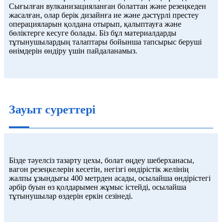
Сығылған вулканизацияланған болаттан және резеңкеден
жасалған, олар берік дизайнға ие және дәстүрлі престеу
операцияларын қолдана отырып, қалыптауға және
бөліктерге кесуге болады. Біз бұл материалдарды
тұтынушылардың талаптары бойынша тапсырыс беруші
өнімдерін өндіру үшін пайдаланамыз.
Зауыт суреттері
Бізде тәуелсіз тазарту цехы, болат өңдеу шеберханасы,
вагон резеңкелерін кесетін, негізгі өндірістік желінің
жалпы ұзындығы 400 метрден асады, осылайша өндірістегі
әрбір буын өз қолдарымен жұмыс істейді, осылайша
тұтынушылар өздерін еркін сезінеді.