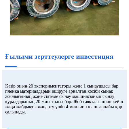
Ғылыми зерттеулерге инвестиция
Қазір оның 20 экспериментаторы және 1 сынаушысы бар
пленка материалдарын өшіруге арналған кәсіби сынақ
жабдығының және сілтеме сынау машинасының сынау
құралдарының 20 жиынтығы бар. Жоба аяқталғаннан кейін
жаңа жабдықты жаңарту үшін 4 миллион юань арнайы қор
салынады.