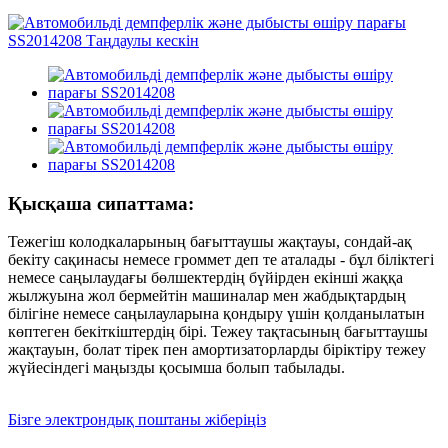
Қысқаша сипаттама:
Тежегіш колодкаларының бағыттаушы жақтауы, сондай-ақ
бекіту сақинасы немесе громмет деп те аталады - бұл біліктегі
немесе саңылаудағы бөлшектердің бүйірден екінші жаққа
жылжуына жол бермейтін машиналар мен жабдықтардың
білігіне немесе саңылауларына қондыру үшін қолданылатын
көптеген бекіткіштердің бірі. Тежеу тақтасының бағыттаушы
жақтауын, болат тірек пен амортизаторларды біріктіру тежеу ​​
жүйесіндегі маңызды қосымша болып табылады.
Бізге электрондық поштаны жіберіңіз