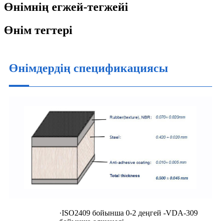
Өнімнің егжей-тегжейі
Өнім тегтері
Өнімдердің спецификациясы
·ISO2409 бойынша 0-2 деңгей -VDA-309