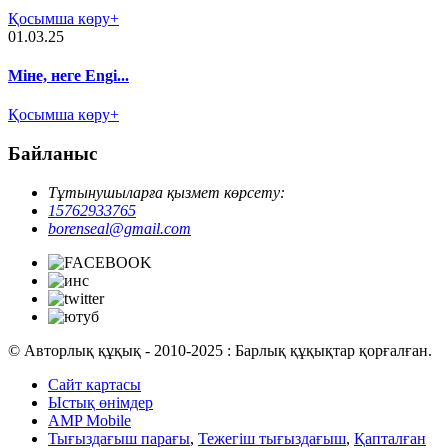
Қосымша көру+
01.03.25
Міне, неге Engi...
Қосымша көру+
Байланыс
Тұтынушыларға қызмет көрсету:
15762933765
borenseal@gmail.com
© Авторлық құқық - 2010-2025 : Барлық құқықтар қорғалған.
Сайт картасы
Ыстық өнімдер
AMP Mobile
Тығыздағыш парағы
,
Тежегіш тығыздағыш
,
Қапталған