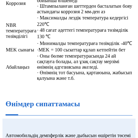
бойынша өлшенеді
Коррозия
· Штампыланған шеттерден басталатын бояу
астындағы коррозия 2 мм-ден аз
· Максималды лездік температура кедергісі
220℃
NBR
· 48 сағат әдеттегі температураға төзімділік
температураға
төзімділігі
130 ℃
· Минималды температураға төзімділік -40℃
MEK сынағы
·MEK = 100 сызаттар құлап кетпейтін бет
· Оны бөлме температурасында 24 ай
сақтауға болады, ал ұзақ сақтау мерзімі
Абайлаңыз
өнімнің адгезиясына әкеледі.
· Өнімнің тот басуына, қартаюына, жабысып
қалуына және т.б.
Өнімдер сипаттамасы
Автомобильдің демпферлік және дыбысын өшіретін төсемі