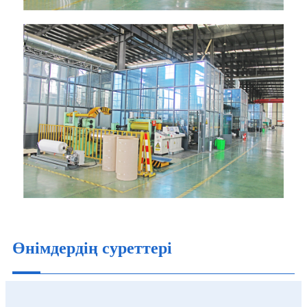
Өнімдердің суреттері