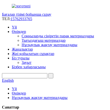
Бағалар тізімі бойынша сұрау
ТЕЛ:
15762933765
Үй
Өнімдер
Соққыларды сіңіретін парақ материалдары
Тығыздағыш материалдар
Нұсқаулық жақтау материалдары
Жаңалықтар
Жиі қойылатын сұрақтар
Біз туралы
Зауыт
Бізбен хабарласыңы
English
Үй
Өнімдер
Нұсқаулық жақтау материалдары
Санаттар