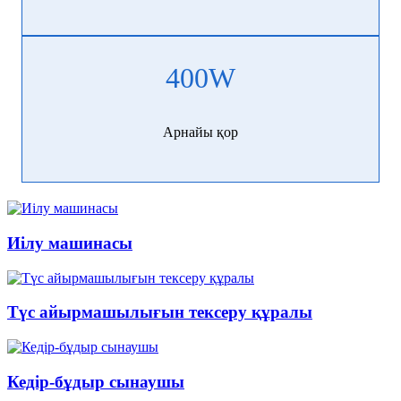
400
W
Арнайы қор
Иілу машинасы
Түс айырмашылығын тексеру құралы
Кедір-бұдыр сынаушы