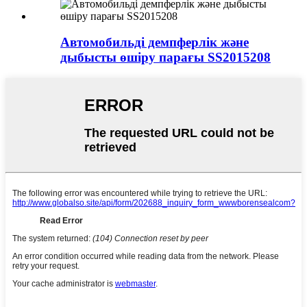
Автомобильді демпферлік және
дыбысты өшіру парағы SS2015208