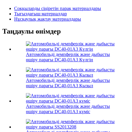
Соққыларды сіңіретін парақ материалдары
Тығыздағыш материалдар
Нұсқаулық жақтау материалдары
Таңдаулы өнімдер
Автомобильді демпферлік және дыбысты
өшіру парағы DC40-01A3 Күлгін
Автомобильді демпферлік және дыбысты
өшіру парағы DC40-01A3 Қызыл
Автомобильді демпферлік және дыбысты
өшіру парағы DC40-01A3 күміс