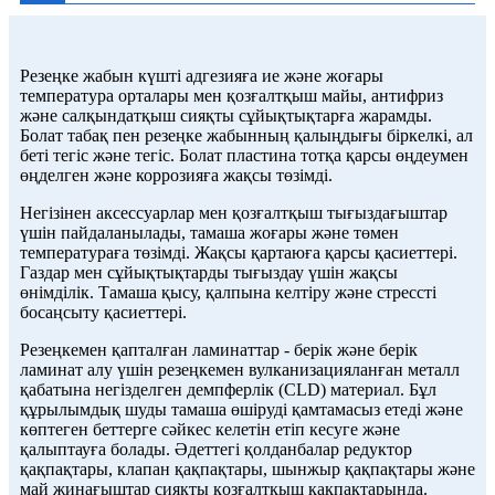
Резеңке жабын күшті адгезияға ие және жоғары
температура орталары мен қозғалтқыш майы, антифриз
және салқындатқыш сияқты сұйықтықтарға жарамды.
Болат табақ пен резеңке жабынның қалыңдығы біркелкі, ал
беті тегіс және тегіс. Болат пластина тотқа қарсы өңдеумен
өңделген және коррозияға жақсы төзімді.
Негізінен аксессуарлар мен қозғалтқыш тығыздағыштар
үшін пайдаланылады, тамаша жоғары және төмен
температураға төзімді. Жақсы қартаюға қарсы қасиеттері.
Газдар мен сұйықтықтарды тығыздау үшін жақсы
өнімділік. Тамаша қысу, қалпына келтіру және стрессті
босаңсыту қасиеттері.
Резеңкемен қапталған ламинаттар - берік және берік
ламинат алу үшін резеңкемен вулканизацияланған металл
қабатына негізделген демпферлік (CLD) материал. Бұл
құрылымдық шуды тамаша өшіруді қамтамасыз етеді және
көптеген беттерге сәйкес келетін етіп кесуге және
қалыптауға болады. Әдеттегі қолданбалар редуктор
қақпақтары, клапан қақпақтары, шынжыр қақпақтары және
май жинағыштар сияқты қозғалтқыш қақпақтарында.