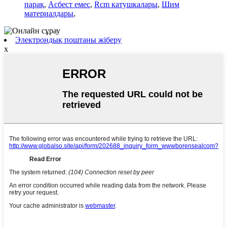
парақ
,
Асбест емес
,
Rcm катушкалары
,
Шим
материалдары
,
Электрондық поштаны жіберу
x