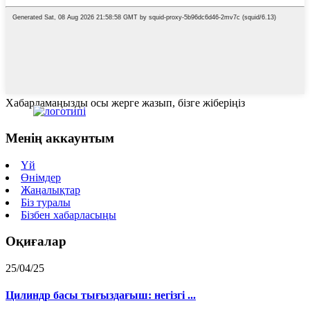
Хабарламаңызды осы жерге жазып, бізге жіберіңіз
Менің аккаунтым
Үй
Өнімдер
Жаңалықтар
Біз туралы
Бізбен хабарласыңы
Оқиғалар
25/04/25
Цилиндр басы тығыздағыш: негізгі ...