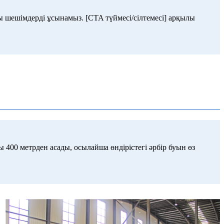
ы шешімдерді ұсынамыз. [CTA түймесі/сілтемесі] арқылы
ғы 400 метрден асады, осылайша өндірістегі әрбір буын өз