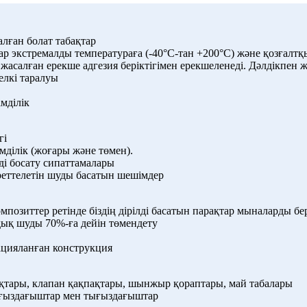
алған болат табақтар
алар экстремалды температураға (-40°C-тан +200°C) және қозға
жасалған ерекше адгезия беріктігімен ерекшеленеді. Дәлдікпен ж
елкі таралуы
імділік
гі
мділік (жоғары және төмен).
і босату сипаттамалары
реттелетін шуды басатын шешімдер
озиттер ретінде біздің дірілді басатын парақтар мыналарды бер
ық шуды 70%-ға дейін төмендету
ацияланған конструкция
ақтары, клапан қақпақтары, шынжыр қораптары, май табалары
тығыздағыштар мен тығыздағыштар