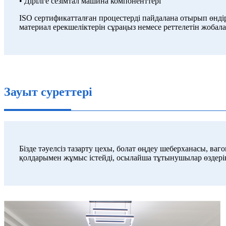
• Дірілге сезімтал машина компоненттері
ISO сертификатталған процестерді пайдалана отырып өндір
материал ерекшеліктерін сұраңыз немесе реттелетін жобал
Зауыт суреттері
Бізде тәуелсіз тазарту цехы, болат өңдеу шеберханасы, ваго
қолдарымен жұмыс істейді, осылайша тұтынушылар өздерін 