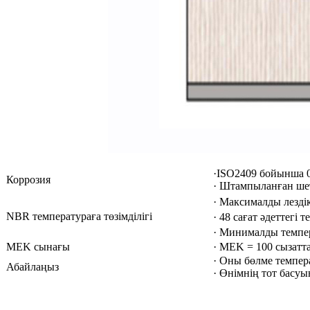
·ISO2409 бойынша 
Коррозия
· Штампыланған шет
· Максималды лезді
NBR температураға төзімділігі
· 48 сағат әдеттегі 
· Минималды темпер
MEK сынағы
· MEK = 100 сызатта
· Оны бөлме темпера
Абайлаңыз
· Өнімнің тот басу