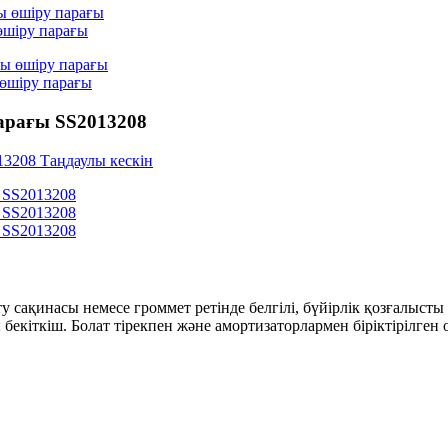
өшіру парағы
өшіру парағы
арағы SS2013208
у сақинасы немесе громмет ретінде белгілі, бүйірлік қозғалыс
бекіткіш. Болат тірекпен және амортизаторлармен біріктірілген о