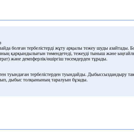
р
пайда болған тербелістерді жұту арқылы тежеу ​​шуды азайтады. 
ның қарқындылығын төмендетеді, тежеуді тыныш және ыңғайлыра
страт) және демпферлік/өшіргіш төсемдерден тұрады.
істен туындаған тербелістерден туындайды. Дыбыссыздандыру та
рып, дыбыс толқынының таралуын бұзады.