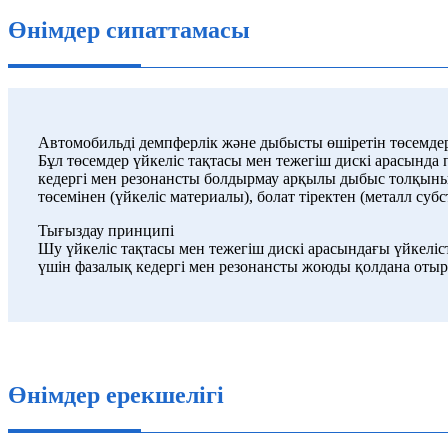
Өнімдер сипаттамасы
Автомобильді демпферлік және дыбысты өшіретін төсемде
Бұл төсемдер үйкеліс тақтасы мен тежегіш дискі арасында 
кедергі мен резонансты болдырмау арқылы дыбыс толқыны
төсемінен (үйкеліс материалы), болат тіректен (металл суб
Тығыздау принципі
Шу үйкеліс тақтасы мен тежегіш дискі арасындағы үйкел
үшін фазалық кедергі мен резонансты жоюды қолдана оты
Өнімдер ерекшелігі