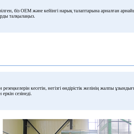
ілген, біз OEM және кейінгі нарық талаптарына арналған арнай
арды талқылаңыз.
н резеңкелерін кесетін, негізгі өндірістік желінің жалпы ұзынды
еркін сезінеді.