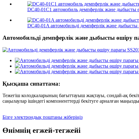
DC40-01C1 автомобиль демпферлік және дыбысты 
DC40-01A автомобильді демпферлік және дыбысты 
Автомобильді демпферлік және дыбысты өшіру п
Қысқаша сипаттама:
Тежегіш колодкаларының бағыттауыш жақтауы, сондай-ақ бекіт
саңылаулар ішіндегі компоненттерді бекітуге арналған маңызды 
Бізге электрондық поштаны жіберіңіз
Өнімнің егжей-тегжейі