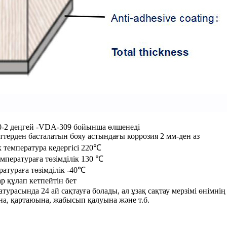
0-2 деңгей -VDA-309 бойынша өлшенеді
терден басталатын бояу астындағы коррозия 2 мм-ден аз
к температура кедергісі 220℃
температураға төзімділік 130 ℃
атураға төзімділік -40℃
р құлап кетпейтін бет
турасында 24 ай сақтауға болады, ал ұзақ сақтау мерзімі өнімнің
ына, қартаюына, жабысып қалуына және т.б.