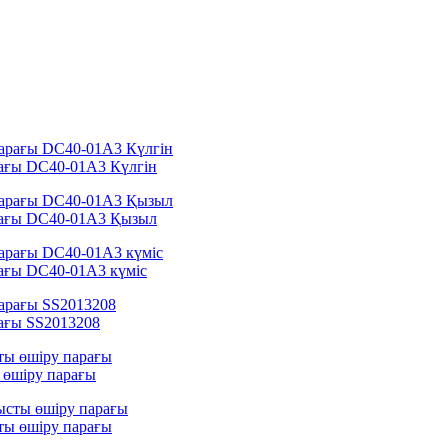
рағы DC40-01A3 Күлгін
рағы DC40-01A3 Қызыл
ағы DC40-01A3 күміс
ағы SS2013208
 өшіру парағы
ты өшіру парағы