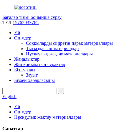
Бағалар тізімі бойынша сұрау
ТЕЛ:
15762933765
Үй
Өнімдер
Соққыларды сіңіретін парақ материалдары
Тығыздағыш материалдар
Нұсқаулық жақтау материалдары
Жаңалықтар
Жиі қойылатын сұрақтар
Біз туралы
Зауыт
Бізбен хабарласыңы
English
Үй
Өнімдер
Нұсқаулық жақтау материалдары
Санаттар