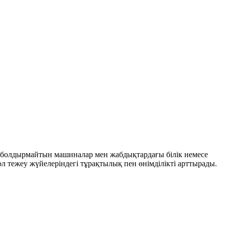
ты болдырмайтын машиналар мен жабдықтардағы білік немесе
л тежеу ​​жүйелеріндегі тұрақтылық пен өнімділікті арттырады.