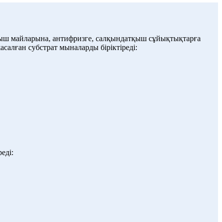
лтқыш майларына, антифризге, салқындатқыш сұйықтықтарға
асалған субстрат мыналарды біріктіреді:
еді: