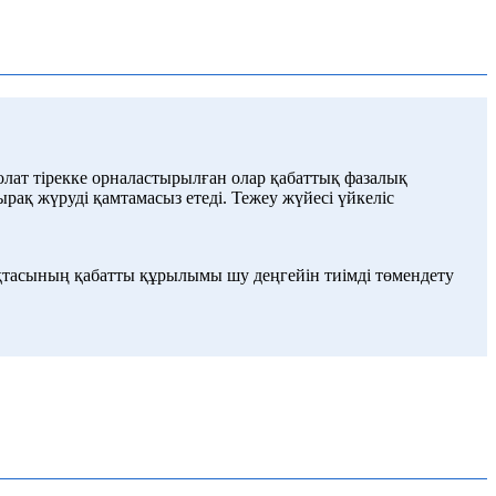
Болат тірекке орналастырылған олар қабаттық фазалық
қ жүруді қамтамасыз етеді. Тежеу жүйесі үйкеліс
қтасының қабатты құрылымы шу деңгейін тиімді төмендету