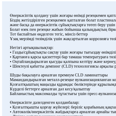
Өнеркәсіптік қолдану үшін жоғары өнімді резеңкемен қапт
Біздің жетілдірілген резеңкемен қапталған болат пластин
және басқа да өнеркәсіптік сұйықтықтарға төтеп беру үшін 
Болат өзек пен резеңке жабын бойынша қалыңдықтың бірк
Тот баспайтын өңделген тегіс, мінсіз беттер
Ұзақ мерзімді төзімділік үшін жақсартылған коррозияға төз
Негізгі артықшылықтар:
• Газды/сұйықтықты сақтау үшін жоғары тығыздау өнімділі
• Қартаюға қарсы қасиеттері бар тамаша температураға төзі
• Оңтайландырылған қысуды қалпына келтіру және кернеуд
• Шектеулі қабатты демпинг (CLD) технологиясы арқылы 
Шуды бақылауға арналған премиум CLD ламинаттары
Мамандандырылған металл-резеңке вулканизацияланған комп
Қозғалтқыштың маңызды құрамдас бөліктерінде құрылымд
Күрделі беттерге арналған дәл кесу/қалыптау
Байланыстың максималды тұтастығы үшін пресс-вулканиз
Өнеркәсіпте дәлелденген қолданбалар:
• Қозғалтқышты қорғау жүйелері: беріліс қорабының қақп
• Автокөлік/өнеркәсіптік жабдықтарға арналған арнайы 