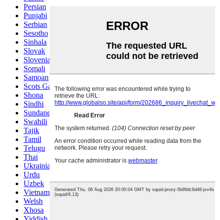
Persian
Punjabi
Serbian
Sesotho
Sinhala
Slovak
Slovenian
Somali
Samoan
Scots Gaelic
Shona
Sindhi
Sundanese
Swahili
Tajik
Tamil
Telugu
Thai
Ukrainian
Urdu
Uzbek
Vietnamese
Welsh
Xhosa
Yiddish