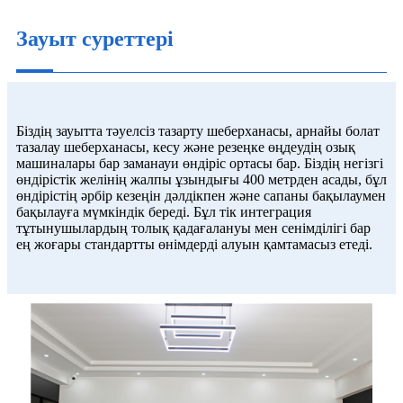
Зауыт суреттері
Біздің зауытта тәуелсіз тазарту шеберханасы, арнайы болат
тазалау шеберханасы, кесу және резеңке өңдеудің озық
машиналары бар заманауи өндіріс ортасы бар. Біздің негізгі
өндірістік желінің жалпы ұзындығы 400 метрден асады, бұл
өндірістің әрбір кезеңін дәлдікпен және сапаны бақылаумен
бақылауға мүмкіндік береді. Бұл тік интеграция
тұтынушылардың толық қадағалануы мен сенімділігі бар
ең жоғары стандартты өнімдерді алуын қамтамасыз етеді.