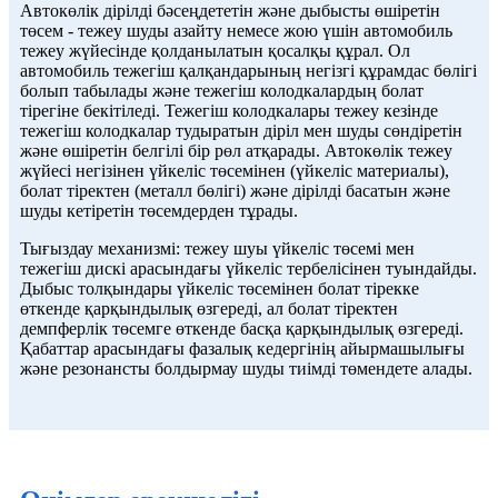
Автокөлік дірілді бәсеңдететін және дыбысты өшіретін
төсем - тежеу ​​шуды азайту немесе жою үшін автомобиль
тежеу ​​жүйесінде қолданылатын қосалқы құрал. Ол
автомобиль тежегіш қалқандарының негізгі құрамдас бөлігі
болып табылады және тежегіш колодкалардың болат
тірегіне бекітіледі. Тежегіш колодкалары тежеу ​​кезінде
тежегіш колодкалар тудыратын діріл мен шуды сөндіретін
және өшіретін белгілі бір рөл атқарады. Автокөлік тежеу ​​
жүйесі негізінен үйкеліс төсемінен (үйкеліс материалы),
болат тіректен (металл бөлігі) және дірілді басатын және
шуды кетіретін төсемдерден тұрады.
Тығыздау механизмі: тежеу ​​шуы үйкеліс төсемі мен
тежегіш дискі арасындағы үйкеліс тербелісінен туындайды.
Дыбыс толқындары үйкеліс төсемінен болат тірекке
өткенде қарқындылық өзгереді, ал болат тіректен
демпферлік төсемге өткенде басқа қарқындылық өзгереді.
Қабаттар арасындағы фазалық кедергінің айырмашылығы
және резонансты болдырмау шуды тиімді төмендете алады.