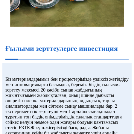
Ғылыми зерттеулерге инвестиция
Біз материалдарымыз бен процестерімізде үздіксіз жетілдіру
мен инновацияларға басымдық береміз. Біздің ғылыми-
зерттеу мекемесі 20 кәсіби сынақ жабдығының
жиынтығымен жабдықталған, оның ішінде дыбысты
өшіретін пленка материалдарының алдыңғы қатарлы
анализаторлары мен сілтеме сынау машиналары бар. 2
эксперименттік зерттеуші мен 1 арнайы сынақшыдан
тұратын топ біздің өнімдеріміздің салалық стандарттарға
сәйкес келуін немесе одан жоғары болуын қамтамасыз
ететін ҒЗТКЖ күш-жігерімізді басқарады. Жобаны
аяқтағаннан кейін біз жабдықты жаңарту үшін арнайы