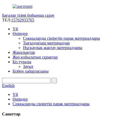
Бағалар тізімі бойынша сұрау
ТЕЛ:
15762933765
Үй
Өнімдер
Соққыларды сіңіретін парақ материалдары
Тығыздағыш материалдар
Нұсқаулық жақтау материалдары
Жаңалықтар
Жиі қойылатын сұрақтар
Біз туралы
Зауыт
Бізбен хабарласыңы
English
Үй
Өнімдер
Соққыларды сіңіретін парақ материалдары
Санаттар