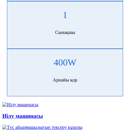
1
Сынақшы
400
W
Арнайы қор
Иілу машинасы