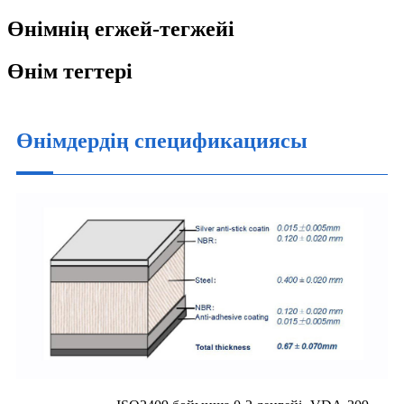
Өнімнің егжей-тегжейі
Өнім тегтері
Өнімдердің спецификациясы