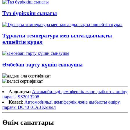
Тұз бүріккіш сынағы
Тұрақты температура мен ылғалдылықты
өлшейтін құрал
Әмбебап тарту күшін сынаушы
Алдыңғы:
Автомобильді демпферлік және дыбысты өшіру
парағы SS2013208
Келесі:
Автомобильді демпферлік және дыбысты өшіру
парағы DC40-01A3 Қызыл
Өнім санаттары