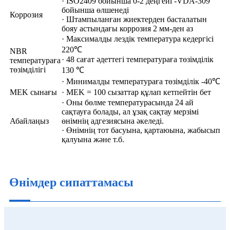
· ISO2409 бойынша 0-2 деңгейі -VDA-309
бойынша өлшенеді
Коррозия
· Штампыланған жиектерден басталатын
бояу астындағы коррозия 2 мм-ден аз
· Максималды лездік температура кедергісі
220℃
NBR
· 48 сағат әдеттегі температураға төзімділік
температураға
төзімділігі
130 ℃
· Минималды температураға төзімділік -40℃
MEK сынағы
· MEK = 100 сызаттар құлап кетпейтін бет
· Оны бөлме температурасында 24 ай
сақтауға болады, ал ұзақ сақтау мерзімі
Абайлаңыз
өнімнің адгезиясына әкеледі.
· Өнімнің тот басуына, қартаюына, жабысып
қалуына және т.б.
Өнімдер сипаттамасы