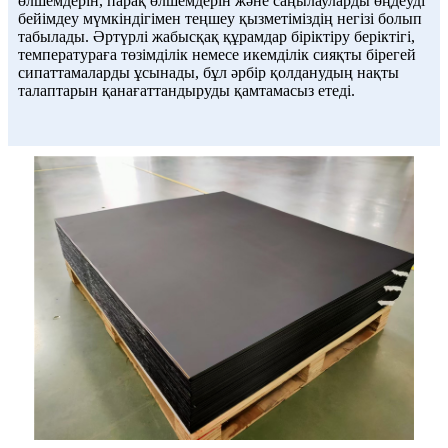
өлшемдерін, парақ өлшемдерін және саңылауларды өңдеуді
бейімдеу мүмкіндігімен теңшеу қызметіміздің негізі болып
табылады. Әртүрлі жабысқақ құрамдар біріктіру беріктігі,
температураға төзімділік немесе икемділік сияқты бірегей
сипаттамаларды ұсынады, бұл әрбір қолданудың нақты
талаптарын қанағаттандыруды қамтамасыз етеді.