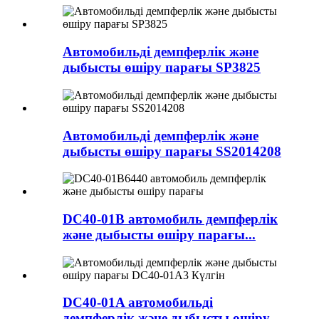
Автомобильді демпферлік және
дыбысты өшіру парағы SP3825
Автомобильді демпферлік және
дыбысты өшіру парағы SS2014208
DC40-01B автомобиль демпферлік
және дыбысты өшіру парағы...
DC40-01A автомобильді
демпферлік және дыбысты өшіру