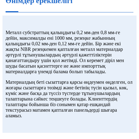
Өнімдер ерекшелігі
Металл субстраттың қалыңдығы 0,2 мм-ден 0,8 мм-ге
дейін, максималды ені 1000 мм, резеңке жабынның
қалыңдығы 0,02 мм-ден 0,12 мм-ге дейін. Бір және екі
жақты NBR резеңкемен қапталған металл материалдар
әртүрлі тұтынушылардың әртүрлі қажеттіліктерін
қанағаттандыру үшін қол жетімді. Ол керемет діріл мен
шуды басатын қасиеттерге ие және импорттық
материалдарға үнемді балама болып табылады.
Материалдың беті сызаттарға қарсы өңдеумен өңделген, ол
жоғары сызаттарға төзімді және бетінің түсін қызыл, көк,
күміс және басқа да түссіз түстерде тұтынушылардың
талаптарына сәйкес теңшеуге болады. Клиенттердің
талаптары бойынша біз сонымен қатар ешқандай
текстурасыз матамен қапталған панельдерді шығара
аламыз.