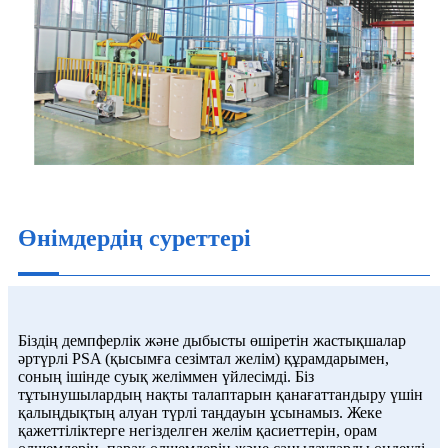
Өнімдердің суреттері
Біздің демпферлік және дыбысты өшіретін жастықшалар
әртүрлі PSA (қысымға сезімтал желім) құрамдарымен,
соның ішінде суық желіммен үйлесімді. Біз
тұтынушылардың нақты талаптарын қанағаттандыру үшін
қалыңдықтың алуан түрлі таңдауын ұсынамыз. Жеке
қажеттіліктерге негізделген желім қасиеттерін, орам