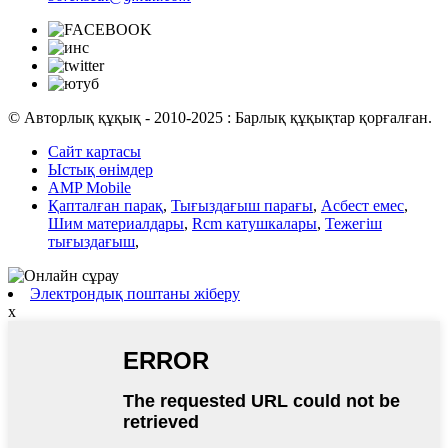
© Авторлық құқық - 2010-2025 : Барлық құқықтар қорғалған.
Сайт картасы
Ыстық өнімдер
AMP Mobile
Қапталған парақ
,
Тығыздағыш парағы
,
Асбест емес
,
Шим материалдары
,
Rcm катушкалары
,
Тежегіш
тығыздағыш
,
Электрондық поштаны жіберу
x