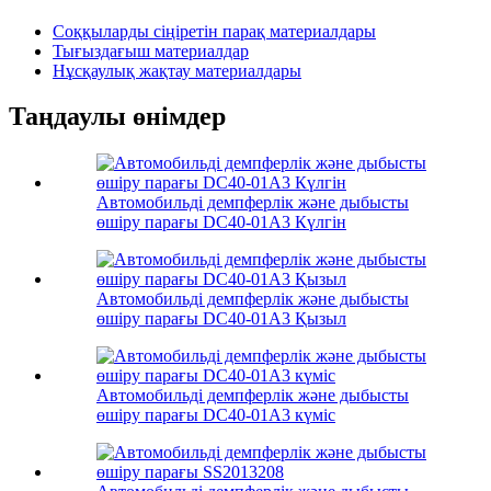
Соққыларды сіңіретін парақ материалдары
Тығыздағыш материалдар
Нұсқаулық жақтау материалдары
Таңдаулы өнімдер
Автомобильді демпферлік және дыбысты
өшіру парағы DC40-01A3 Күлгін
Автомобильді демпферлік және дыбысты
өшіру парағы DC40-01A3 Қызыл
Автомобильді демпферлік және дыбысты
өшіру парағы DC40-01A3 күміс