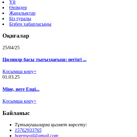
Үй
Өнімдер
Жаңалықтар
Біз туралы
Бізбен хабарласыңы
Оқиғалар
25/04/25
Цилиндр басы тығыздағыш: негізгі ...
Қосымша көру+
01.03.25
Міне, неге Engi...
Қосымша көру+
Байланыс
Тұтынушыларға қызмет көрсету:
15762933765
borenseal@gmail.com