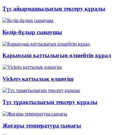
Түс айырмашылығын тексеру құралы
Кедір-бұдыр сынаушы
Қарындаш қаттылығын өлшейтін құрал
Vickers қаттылық өлшегіш
Түс тұрақтылығын тексеру құралы
Жоғары температура сынағы