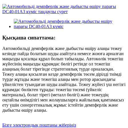
Қысқаша сипаттама:
Автомобильді демпферлік және дыбысты өшіру алаңы тежеу ​​
кезінде пайда болатын шуды азайтуға немесе жоюға арналған
маңызды қосалқы құрал болып табылады. Автокөлік тежегіш
жүйесінің маңызды құрамдас бөлігі ретінде ол тежегіш
алаңның болат тірегінде стратегиялық түрде орналасқан.
Тежеу алаңы қосылған кезде демпферлік төсем дірілді тиімді
түрде жұтады және тежегіш алаңы мен ротор арасындағы
үйкелістен туындаған шуды азайтады. Тежеу жүйесі үш негізгі
құрамдас бөліктен тұрады: тежегіш төсемі (үйкеліс
материалы), болат тірегі (металл бөлігі) және тежеудің
оңтайлы өнімділігі мен жолаушыларға жайлылық қамтамасыз
ету үшін синергетикалық жұмыс істейтін демпферлік және
дыбысты өшіру алаңы.
Бізге электрондық поштаны жіберіңіз